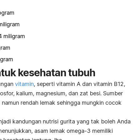
ogram
miligram
4 miligram
igram
igram
ntuk kesehatan tubuh
dungan
vitamin
, seperti vitamin A dan vitamin B12,
 fosfor, kalium, magnesium, dan zat besi. Sumber
in, namun rendah lemak sehingga mungkin cocok
adi kandungan nutrisi gurita yang tak boleh Anda
 menunjukkan, asam lemak omega-3 memiliki