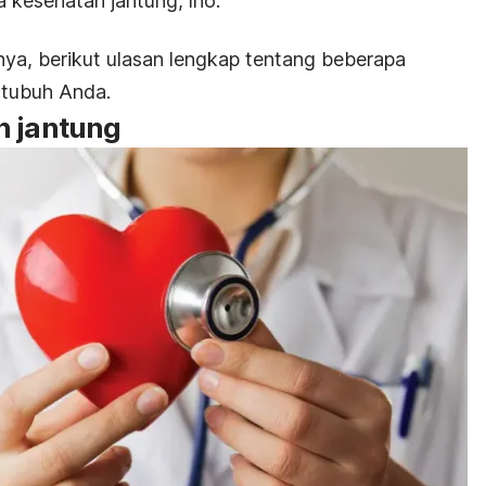
a kesehatan jantung,
lho
.
ya, berikut ulasan lengkap tentang beberapa
 tubuh Anda.
n jantung