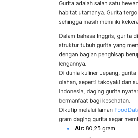
Gurita adalah salah satu hewa
habitat utamanya. Gurita terg
sehingga masih memiliki keke
Dalam bahasa Inggris, gurita 
struktur tubuh gurita yang mem
dengan bagian penghisap beru
lengannya.
Di dunia kuliner Jepang, guri
olahan, seperti takoyaki dan s
Indonesia, daging gurita nyata
bermanfaat bagi kesehatan.
Dikutip melalui laman
FoodData
gram daging gurita segar memili
Air:
80,25 gram