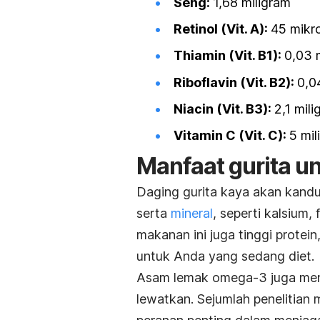
Seng:
1,68 miligram
Retinol (Vit. A):
45 mikr
Thiamin (Vit. B1):
0,03 
Riboflavin (Vit. B2):
0,0
Niacin (Vit. B3):
2,1 mil
Vitamin C (Vit. C):
5 mil
Manfaat gurita u
Daging gurita kaya akan kan
serta
mineral
, seperti kalsium,
makanan ini juga tinggi prote
untuk Anda yang sedang diet.
Asam lemak omega-3 juga menj
lewatkan. Sejumlah penelitian