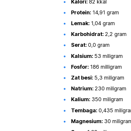
Kalori:
82 kkal
Protein:
14,91 gram
Lemak:
1,04 gram
Karbohidrat:
2,2 gram
Serat:
0,0 gram
Kalsium:
53 miligram
Fosfor:
186 milligram
Zat besi:
5,3 miligram
Natrium:
230 miligram
Kalium:
350 miligram
Tembaga:
0,435 miligr
Magnesium:
30 miligra