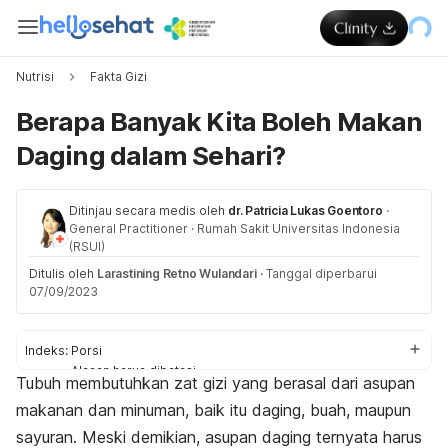
Nutrisi
Fakta Gizi
Berapa Banyak Kita Boleh Makan
Daging dalam Sehari?
Ditinjau secara medis oleh
dr. Patricia Lukas Goentoro
·
General Practitioner
·
Rumah Sakit Universitas Indonesia
(RSUI)
Ditulis oleh
Larastining Retno Wulandari
·
Tanggal diperbarui
07/09/2023
Indeks:
Porsi
Alasan harus dibatasi
Tubuh membutuhkan zat gizi yang berasal dari asupan
Aturan aman
makanan dan minuman, baik itu daging, buah, maupun
sayuran. Meski demikian, asupan daging ternyata harus