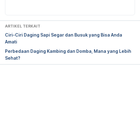
types/meat-nutrition/
Isi Piringku Sekali Makan – Direktorat P2PTM. 
ARTIKEL TERKAIT
(2018). Retrieved 27 June 2022, from 
Ciri-Ciri Daging Sapi Segar dan Busuk yang Bisa Anda
http://p2ptm.kemkes.go.id/infographic-
Amati
p2ptm/obesitas/isi-piringku-sekali-makan
Perbedaan Daging Kambing dan Domba, Mana yang Lebih
Sehat?
Facts about fat. (2020). Retrieved 27 June 2022, 
from 
https://www.nhs.uk/live-well/eat-well/food-
types/different-fats-nutrition
Memuat...
Fooddata Central Search Results. FoodData 
Central. (n.d.). Retrieved June 27, 2022, from  
https://fdc.nal.usda.gov/fdc-app.html#/food-
details/746758/nutrient