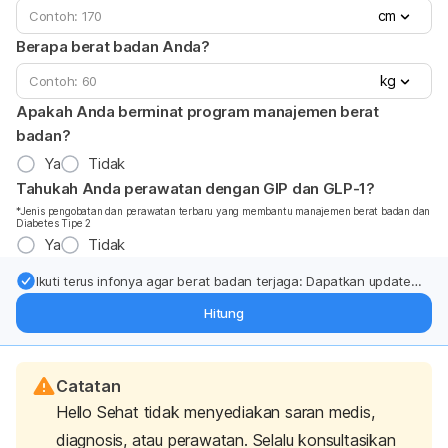
cm
Berapa berat badan Anda?
kg
Apakah Anda berminat program manajemen berat
badan?
Ya
Tidak
Tahukah Anda perawatan dengan GIP dan GLP-1?
*Jenis pengobatan dan perawatan terbaru yang membantu manajemen berat badan dan
Diabetes Tipe 2
Ya
Tidak
Ikuti terus infonya agar berat badan terjaga: Dapatkan update
dari pakar mengenai dukungan dan perawatan berat badan
Hitung
langsung ke inbox Anda.
Catatan
Hello Sehat tidak menyediakan saran medis,
diagnosis, atau perawatan. Selalu konsultasikan