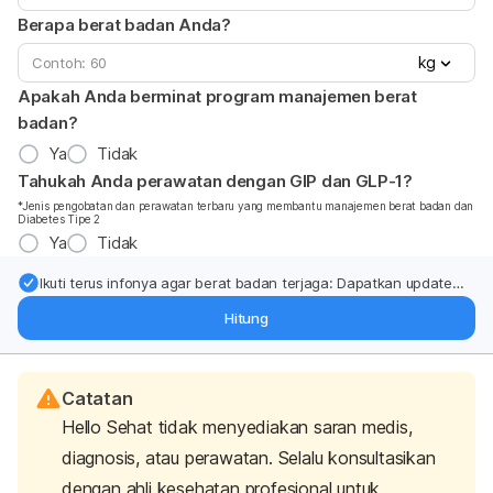
Berapa berat badan Anda?
kg
Apakah Anda berminat program manajemen berat
badan?
Ya
Tidak
Tahukah Anda perawatan dengan GIP dan GLP-1?
*Jenis pengobatan dan perawatan terbaru yang membantu manajemen berat badan dan
Diabetes Tipe 2
Ya
Tidak
Ikuti terus infonya agar berat badan terjaga: Dapatkan update
dari pakar mengenai dukungan dan perawatan berat badan
Hitung
langsung ke inbox Anda.
Catatan
Hello Sehat tidak menyediakan saran medis,
diagnosis, atau perawatan. Selalu konsultasikan
dengan ahli kesehatan profesional untuk