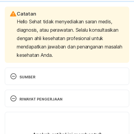
Catatan
Hello Sehat tidak menyediakan saran medis,
diagnosis, atau perawatan. Selalu konsultasikan
dengan ahli kesehatan profesional untuk
mendapatkan jawaban dan penanganan masalah
kesehatan Anda.
SUMBER
Garaulet, M., Gómez-Abellán, P., Alburquerque-
Béjar, J., Lee, Y., Ordovás, J., & Scheer, F. (2013). 
RIWAYAT PENGERJAAN
Timing of food intake predicts weight loss 
effectiveness. International Journal Of Obesity, 
Versi Terbaru
37(4), 604-611. 
doi: 10.1038/ijo.2012.229
09/11/2022
Eat More Weight Less – Centers for Disease 
Ditulis oleh 
Dwi Ratih Ramadhany