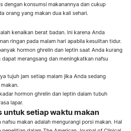
puas dengan konsumsi makanannya dan cukup
a orang yang makan dua kali sehari.
alah kenaikan berat badan. Ini karena Anda
 ringan pada malam hari apabila kesulitan tidur.
 banyak hormon
ghrelin
dan leptin saat Anda kurang
ng dapat merangsang dan meningkatkan nafsu
knya tujuh jam setiap malam jika Anda sedang
u makan.
 kadar hormon
ghrelin
dan leptin dalam tubuh
asa lapar.
as untuk setiap waktu makan
n nafsu makan adalah mengurangi porsi makan. Hal
 penelitian dalam
The
American Journal of Clinical