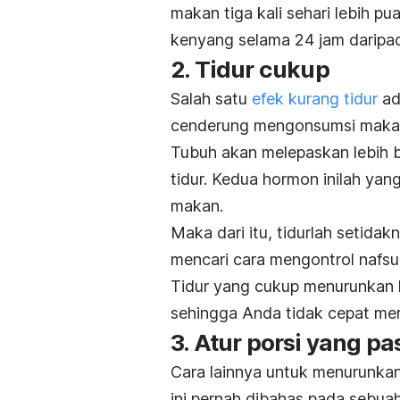
makan tiga kali sehari lebih 
kenyang selama 24 jam daripad
2. Tidur cukup
Salah satu
efek kurang tidur
ad
cenderung mengonsumsi makanan
Tubuh akan melepaskan lebih
tidur. Kedua hormon inilah ya
makan.
Maka dari itu, tidurlah setida
mencari cara mengontrol nafs
Tidur yang cukup menurunkan
sehingga Anda tidak cepat mer
3. Atur porsi yang p
Cara lainnya untuk menurunka
ini pernah dibahas pada s
ebuah