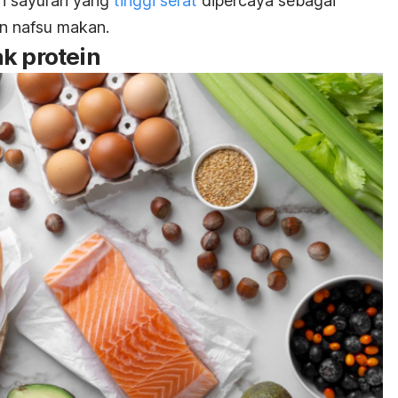
an sayuran yang
tinggi serat
dipercaya sebagai
n nafsu makan.
k protein