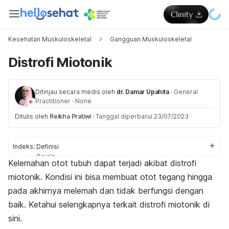
Kesehatan Muskuloskeletal
Gangguan Muskuloskeletal
Distrofi Miotonik
Ditinjau secara medis oleh
dr. Damar Upahita
·
General
Practitioner
·
None
Ditulis oleh
Reikha Pratiwi
·
Tanggal diperbarui 23/07/2023
Indeks:
Definisi
Gejala
Kelemahan otot tubuh dapat terjadi akibat
distrofi
Penyebab
miotonik. Kondisi ini bisa membuat otot tegang hingga
Diagnosis
Pengobatan
pada akhirnya melemah dan tidak berfungsi dengan
baik. Ketahui selengkapnya terkait distrofi miotonik di
sini.