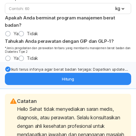
kg
Apakah Anda berminat program manajemen berat
badan?
Ya
Tidak
Tahukah Anda perawatan dengan GIP dan GLP-1?
*Jenis pengobatan dan perawatan terbaru yang membantu manajemen berat badan dan
Diabetes Tipe 2
Ya
Tidak
Ikuti terus infonya agar berat badan terjaga: Dapatkan update
dari pakar mengenai dukungan dan perawatan berat badan
Hitung
langsung ke inbox Anda.
Catatan
Hello Sehat tidak menyediakan saran medis,
diagnosis, atau perawatan. Selalu konsultasikan
dengan ahli kesehatan profesional untuk
mendapatkan jawaban dan penanganan masalah