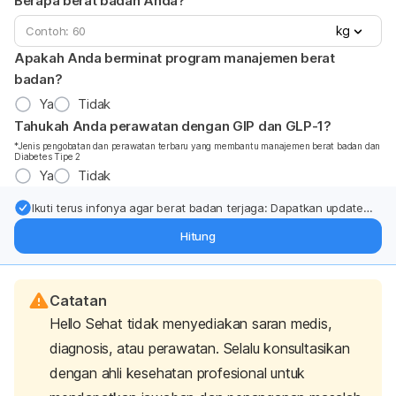
Berapa berat badan Anda?
kg
Apakah Anda berminat program manajemen berat
badan?
Ya
Tidak
Tahukah Anda perawatan dengan GIP dan GLP-1?
*Jenis pengobatan dan perawatan terbaru yang membantu manajemen berat badan dan
Diabetes Tipe 2
Ya
Tidak
Ikuti terus infonya agar berat badan terjaga: Dapatkan update
dari pakar mengenai dukungan dan perawatan berat badan
Hitung
langsung ke inbox Anda.
Catatan
Hello Sehat tidak menyediakan saran medis,
diagnosis, atau perawatan. Selalu konsultasikan
dengan ahli kesehatan profesional untuk