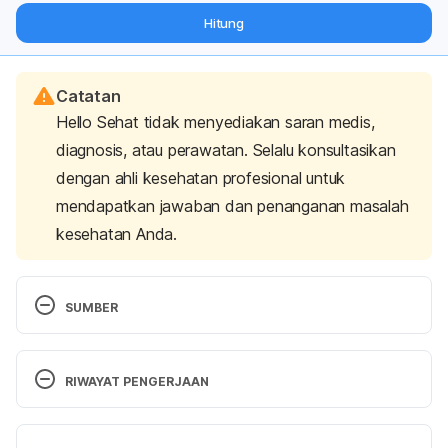
dari pakar mengenai dukungan dan perawatan berat badan
Hitung
langsung ke inbox Anda.
Catatan
Hello Sehat tidak menyediakan saran medis,
diagnosis, atau perawatan. Selalu konsultasikan
dengan ahli kesehatan profesional untuk
mendapatkan jawaban dan penanganan masalah
kesehatan Anda.
SUMBER
5 causes of wrist pain | The Hand Society. (2022). 
Retrieved 11 August 2022, from 
RIWAYAT PENGERJAAN
https://www.assh.org/handcare/blog/5-causes-of-
wrist-pain
Versi Terbaru