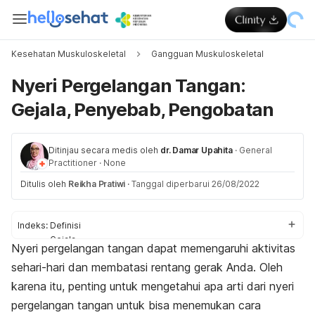
Kesehatan Muskuloskeletal
Gangguan Muskuloskeletal
Nyeri Pergelangan Tangan:
Gejala, Penyebab, Pengobatan
Ditinjau secara medis oleh
dr. Damar Upahita
·
General
Practitioner
·
None
Ditulis oleh
Reikha Pratiwi
·
Tanggal diperbarui 26/08/2022
Indeks:
Definisi
Gejala
Nyeri pergelangan tangan dapa
t memengaruhi aktivitas
Penyebab
sehari-hari dan membatasi rentang gerak Anda. Oleh
Diagnosis
Pengobatan
karena itu, penting untuk mengetahui apa arti dari nyeri
pergelangan tangan untuk bisa menemukan cara