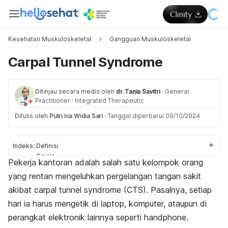
Kesehatan Muskuloskeletal
Gangguan Muskuloskeletal
Carpal Tunnel Syndrome
Ditinjau secara medis oleh
dr. Tania Savitri
·
General
Practitioner
·
Integrated Therapeutic
Ditulis oleh
Putri Ica Widia Sari
·
Tanggal diperbarui 09/10/2024
Indeks:
Definisi
Gejala
Pekerja kantoran adalah salah satu kelompok orang
Penyebab
yang rentan mengeluhkan pergelangan tangan sakit
Faktor risiko
Pengobatan
akibat
carpal tunnel syndrome
(CTS). Pasalnya, setiap
hari ia harus mengetik di laptop, komputer, ataupun di
perangkat elektronik lainnya seperti
handphone
.