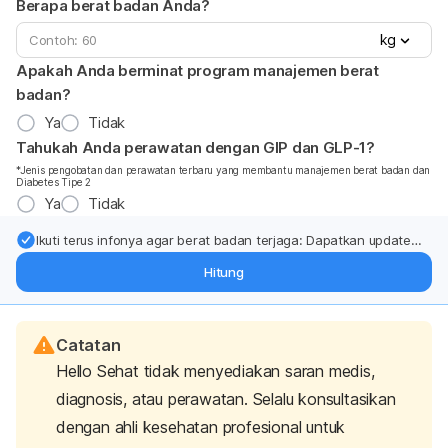
Berapa berat badan Anda?
kg
Apakah Anda berminat program manajemen berat
badan?
Ya
Tidak
Tahukah Anda perawatan dengan GIP dan GLP-1?
*Jenis pengobatan dan perawatan terbaru yang membantu manajemen berat badan dan
Diabetes Tipe 2
Ya
Tidak
Ikuti terus infonya agar berat badan terjaga: Dapatkan update
dari pakar mengenai dukungan dan perawatan berat badan
Hitung
langsung ke inbox Anda.
Catatan
Hello Sehat tidak menyediakan saran medis,
diagnosis, atau perawatan. Selalu konsultasikan
dengan ahli kesehatan profesional untuk