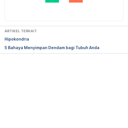
Susanto
Diperbarui oleh: 
dr. Carla Pramudita Susanto
ARTIKEL TERKAIT
Hipokondria
5 Bahaya Menyimpan Dendam bagi Tubuh Anda
Memuat...