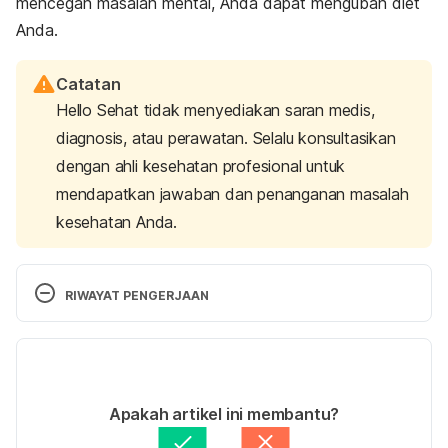
mencegah masalah mental, Anda dapat mengubah diet
Anda.
Catatan
Hello Sehat tidak menyediakan saran medis,
diagnosis, atau perawatan. Selalu konsultasikan
dengan ahli kesehatan profesional untuk
mendapatkan jawaban dan penanganan masalah
kesehatan Anda.
RIWAYAT PENGERJAAN
Versi Terbaru
26/06/2021
Ditulis oleh 
Lika Aprilia Samiadi
Apakah artikel ini membantu?
Ditinjau secara medis oleh
dr. Carla Pramudita 