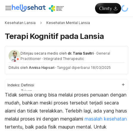
Kesehatan Lansia
Kesehatan Mental Lansia
Terapi Kognitif pada Lansia
Ditinjau secara medis oleh
dr. Tania Savitri
·
General
Practitioner
·
Integrated Therapeutic
Ditulis oleh
Annisa Hapsari
·
Tanggal diperbarui 18/03/2025
Indeks:
Definisi
Tujuan
Tidak semua orang bisa melalui proses penuaan dengan
Persiapan
mudah, bahkan meski proses tersebut terjadi secara
Prosedur
alami dan tidak terelakkan. Terlebih lagi, ada yang harus
melalui proses ini dengan mengalami
masalah kesehatan
tertentu, baik pada fisik maupun mental. Untuk