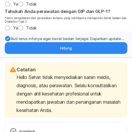
Ya
Tidak
Tahukah Anda perawatan dengan GIP dan GLP-1?
*Jenis pengobatan dan perawatan terbaru yang membantu manajemen berat badan dan
Diabetes Tipe 2
Ya
Tidak
Ikuti terus infonya agar berat badan terjaga: Dapatkan update
dari pakar mengenai dukungan dan perawatan berat badan
Hitung
langsung ke inbox Anda.
Catatan
Hello Sehat tidak menyediakan saran medis,
diagnosis, atau perawatan. Selalu konsultasikan
dengan ahli kesehatan profesional untuk
mendapatkan jawaban dan penanganan masalah
kesehatan Anda.
SUMBER