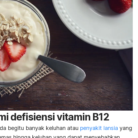
mi defisiensi vitamin B12
ada begitu banyak keluhan atau
penyakit lansia
yang
 lemas hingga keluhan yang dapat menyebabkan