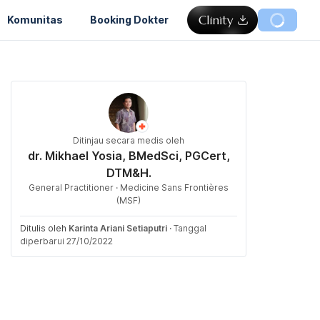
Komunitas
Booking Dokter
Ditinjau secara medis oleh
dr. Mikhael Yosia, BMedSci, PGCert,
DTM&H.
General Practitioner · Medicine Sans Frontières
(MSF)
Ditulis oleh
Karinta Ariani Setiaputri
·
Tanggal
diperbarui 27/10/2022