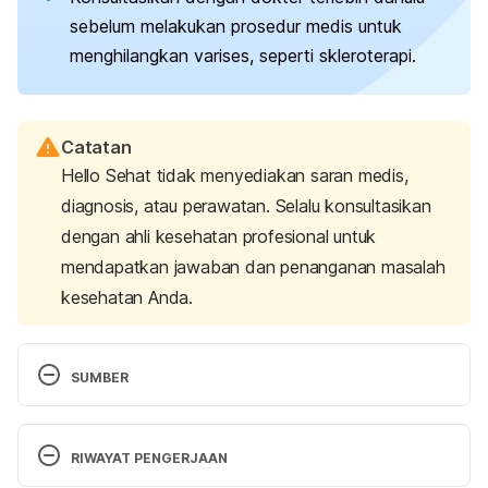
sebelum melakukan prosedur medis untuk
menghilangkan varises, seperti skleroterapi.
Catatan
Hello Sehat tidak menyediakan saran medis,
diagnosis, atau perawatan. Selalu konsultasikan
dengan ahli kesehatan profesional untuk
mendapatkan jawaban dan penanganan masalah
kesehatan Anda.
SUMBER
Varicose Veins.
 (2022). National Heart, Lung, and 
Blood Institute. Retrieved September 1, 2023, from 
RIWAYAT PENGERJAAN
https://www.nhlbi.nih.gov/health/varicose-veins