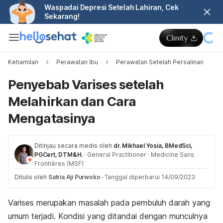
Waspadai Depresi Setelah Lahiran, Cek
Sekarang!
Kehamilan
Perawatan Ibu
Perawatan Setelah Persalinan
Penyebab Varises setelah
Melahirkan dan Cara
Mengatasinya
Ditinjau secara medis oleh
dr. Mikhael Yosia, BMedSci,
PGCert, DTM&H.
·
General Practitioner
·
Medicine Sans
Frontières (MSF)
Ditulis oleh
Satria Aji Purwoko
·
Tanggal diperbarui 14/09/2023
Varises merupakan masalah pada pembuluh darah yang
umum terjadi. Kondisi yang ditandai dengan munculnya