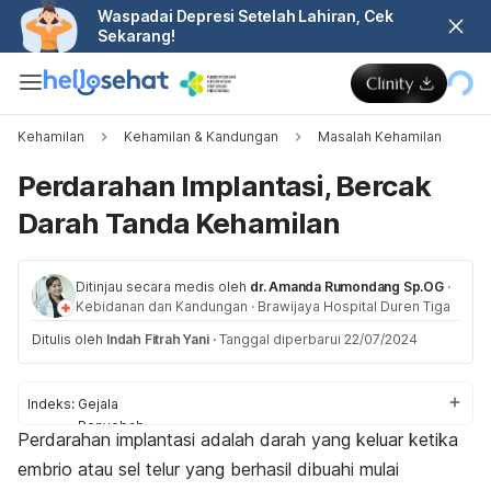
Waspadai Depresi Setelah Lahiran, Cek
Sekarang!
Kehamilan
Kehamilan & Kandungan
Masalah Kehamilan
Perdarahan Implantasi, Bercak
Darah Tanda Kehamilan
Ditinjau secara medis oleh
dr. Amanda Rumondang Sp.OG
·
Kebidanan dan Kandungan
·
Brawijaya Hospital Duren Tiga
Ditulis oleh
Indah Fitrah Yani
·
Tanggal diperbarui 22/07/2024
Indeks:
Gejala
Penyebab
Perdarahan implantasi adalah darah yang keluar ketika
Risiko
embrio atau sel telur yang berhasil dibuahi mulai
Penanganan