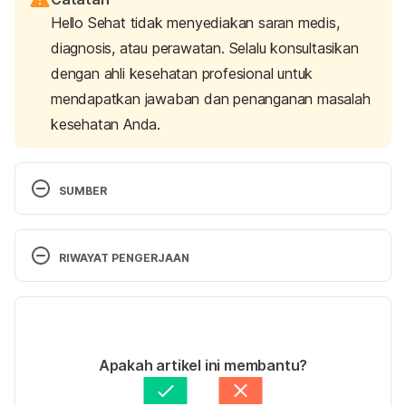
Hello Sehat tidak menyediakan saran medis,
diagnosis, atau perawatan. Selalu konsultasikan
dengan ahli kesehatan profesional untuk
mendapatkan jawaban dan penanganan masalah
kesehatan Anda.
SUMBER
What are some common signs of pregnancy?
 (n.d.). 
https://www.nichd.nih.gov/. Retrieved 04 July 
RIWAYAT PENGERJAAN
2024, from 
https://www.nichd.nih.gov/health/topics/pregnancy/
Versi Terbaru
conditioninfo/signs
.
22/07/2024
First trimester bleeding: Evaluation and 
Ditulis oleh 
Indah Fitrah Yani
Apakah artikel ini membantu?
management
. (2019, February 1). AAFP. Retrieved 
Ditinjau secara medis oleh
dr. Amanda Rumondang 
04 July 2024, from 
Sp.OG