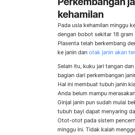
Perkembangan jan
kehamilan
Pada usia kehamilan minggu ke
dengan bobot sekitar 18 gram d
Plasenta telah berkembang den
ke janin dan
otak janin akan t
Selain itu, kuku jari tangan da
bagian dari perkembangan jani
Hal ini membuat tubuh janin ki
Anda belum mampu merasakan 
Ginjal janin pun sudah mulai be
tubuh bayi dapat menyaring da
Otot-otot pada sistem pencerna
minggu ini.
Tidak kalah mengge