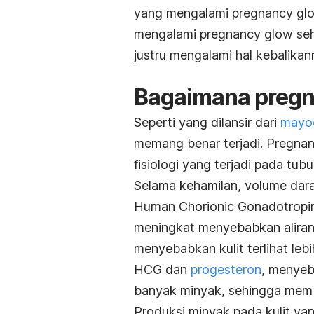
yang mengalami
pregnancy gl
mengalami
pregnancy glow
seh
justru mengalami hal kebalikann
Bagaimana
p
reg
Seperti yang dilansir dari
mayoc
memang benar terjadi.
Pregnan
fisiologi yang terjadi pada tu
Selama kehamilan, volume dar
Human Chorionic Gonadotropin
meningkat menyebabkan aliran
menyebabkan kulit terlihat le
HCG dan
progesteron
, menyeb
banyak minyak, sehingga memban
Produksi minyak pada kulit ya