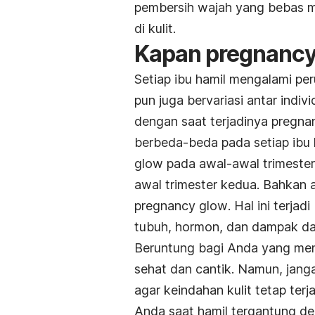
pembersih wajah yang bebas 
di kulit.
Kapan p
regnanc
Setiap ibu hamil mengalami p
pun juga bervariasi antar indiv
dengan saat terjadinya
pregna
berbeda-beda pada setiap ibu 
glow
pada awal-awal trimeste
awal trimester kedua. Bahkan 
pregnancy glow
. Hal ini terj
tubuh, hormon, dan dampak dar
Beruntung bagi Anda yang me
sehat dan cantik. Namun, jang
agar keindahan kulit tetap terj
Anda saat hamil tergantung den