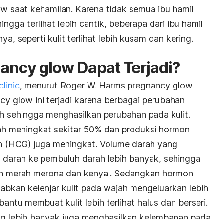
ow
saat kehamilan. Karena tidak semua ibu hamil
ingga terlihat lebih cantik, beberapa dari ibu hamil
ya, seperti kulit terlihat lebih kusam dan kering.
nancy glow
Dapat Terjadi?
linic
, menurut Roger W. Harms
pregnancy glow
cy glow
ini terjadi karena berbagai perubahan
buh sehingga menghasilkan perubahan pada kulit.
ah meningkat sekitar 50% dan produksi hormon
 (HCG) juga meningkat. Volume darah yang
 darah ke pembuluh darah lebih banyak, sehingga
bih merah merona dan kenyal. Sedangkan hormon
abkan kelenjar kulit pada wajah mengeluarkan lebih
tu membuat kulit lebih terlihat halus dan berseri.
ng lebih banyak juga menghasilkan kelembapan pada