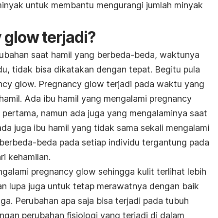
minyak untuk membantu mengurangi jumlah minyak
y
glow
terjadi?
erubahan saat hamil yang berbeda-beda, waktunya
idu, tidak bisa dikatakan dengan tepat. Begitu pula
ncy glow. Pregnancy glow
terjadi pada waktu yang
hamil. Ada ibu hamil yang mengalami
pregnancy
r pertama, namun ada juga yang mengalaminya saat
ada juga ibu hamil yang tidak sama sekali mengalami
adi berbeda-beda pada setiap individu tergantung pada
i kehamilan.
ngalami
pregnancy glow
sehingga kulit terlihat lebih
an lupa juga untuk tetap merawatnya dengan baik
aga. Perubahan apa saja bisa terjadi pada tubuh
gan perubahan fisiologi yang terjadi di dalam