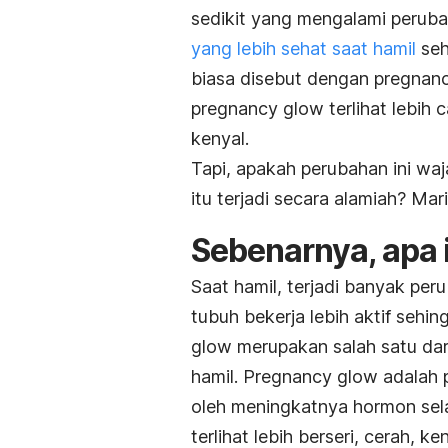
sedikit yang mengalami peruba
yang lebih sehat saat hamil
seh
biasa disebut dengan
p
regnan
pregnancy glow
terlihat lebih c
kenyal.
Tapi, apakah perubahan ini waj
itu terjadi secara alamiah? Mari
Sebenarnya, apa 
Saat hamil, terjadi banyak pe
tubuh bekerja lebih aktif sehi
glow
merupakan salah satu dari
hamil.
Pregnancy glow
adalah p
oleh meningkatnya hormon sela
terlihat lebih berseri, cerah,