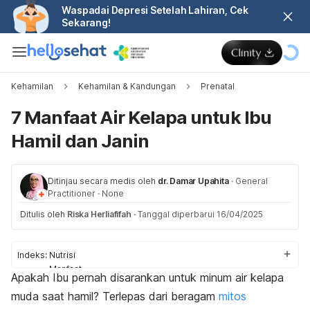
Waspadai Depresi Setelah Lahiran, Cek
Sekarang!
Kehamilan
Kehamilan & Kandungan
Prenatal
7 Manfaat Air Kelapa untuk Ibu
Hamil dan Janin
Ditinjau secara medis oleh
dr. Damar Upahita
·
General
Practitioner
·
None
Ditulis oleh
Riska Herliafifah
·
Tanggal diperbarui 16/04/2025
Indeks:
Nutrisi
Manfaat
Apakah Ibu pernah disarankan untuk minum air kelapa
Tips aman
muda saat hamil? Terlepas dari beragam
mitos