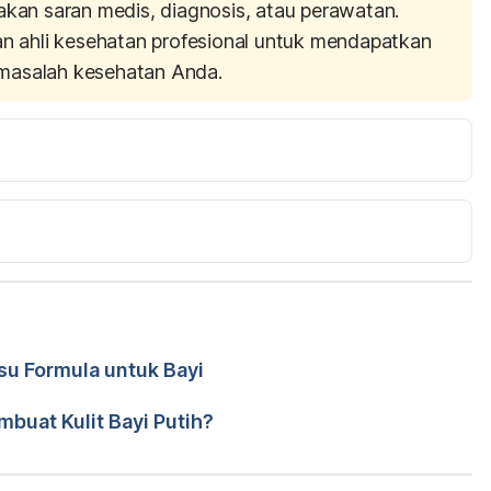
akan saran medis, diagnosis, atau perawatan.
an ahli kesehatan profesional untuk mendapatkan
masalah kesehatan Anda.
nlm.nih.gov/pmc/articles/PMC1595159/ Diakses pada 24 
ttps://www.vrg.org/nutrition/veganpregnancy.php 
a
u Formula untuk Bayi
r. Carla Pramudita Susanto
ps://www.acog.org/-/media/Womens-Health/nutrition-in-
buat Kulit Bayi Putih?
 Oktober 2019.