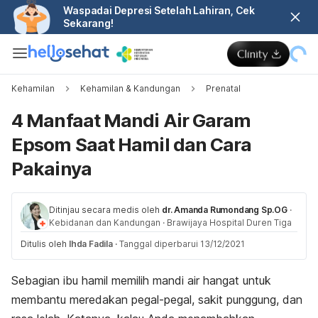
Waspadai Depresi Setelah Lahiran, Cek
Sekarang!
Kehamilan
Kehamilan & Kandungan
Prenatal
4 Manfaat Mandi Air Garam
Epsom Saat Hamil dan Cara
Pakainya
Ditinjau secara medis oleh
dr. Amanda Rumondang Sp.OG
·
Kebidanan dan Kandungan
·
Brawijaya Hospital Duren Tiga
Ditulis oleh
Ihda Fadila
·
Tanggal diperbarui 13/12/2021
Sebagian ibu hamil memilih mandi air hangat untuk
membantu meredakan pegal-pegal, sakit punggung, dan