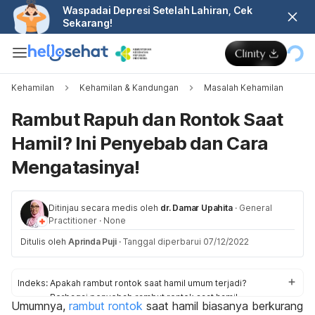
Waspadai Depresi Setelah Lahiran, Cek
Sekarang!
Kehamilan
Kehamilan & Kandungan
Masalah Kehamilan
Rambut Rapuh dan Rontok Saat
Hamil? Ini Penyebab dan Cara
Mengatasinya!
Ditinjau secara medis oleh
dr. Damar Upahita
·
General
Practitioner
·
None
Ditulis oleh
Aprinda Puji
·
Tanggal diperbarui 07/12/2022
Indeks:
Apakah rambut rontok saat hamil umum terjadi?
Berbagai penyebab rambut rontok saat hamil
Umumnya,
rambut rontok
saat hamil biasanya berkurang
Bagaimana cara mengatasi rambut rontok saat hamil?