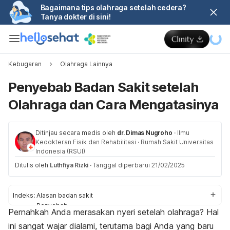
Bagaimana tips olahraga setelah cedera?
Tanya dokter di sini!
Kebugaran
Olahraga Lainnya
Penyebab Badan Sakit setelah
Olahraga dan Cara Mengatasinya
Ditinjau secara medis oleh
dr. Dimas Nugroho
·
Ilmu
Kedokteran Fisik dan Rehabilitasi
·
Rumah Sakit Universitas
Indonesia (RSUI)
Ditulis oleh
Luthfiya Rizki
·
Tanggal diperbarui 21/02/2025
Indeks:
Alasan badan sakit
Penyebab
Pernahkah Anda merasakan nyeri setelah olahraga? Hal
Cara mengatasi
ini sangat wajar dialami, terutama bagi Anda yang baru