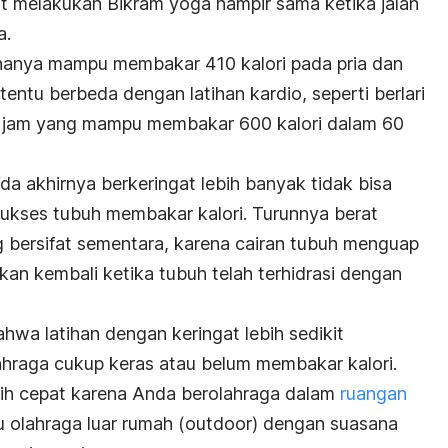
at melakukan Bikram yoga hampir sama ketika jalan
a.
hanya mampu membakar 410 kalori pada pria dan
 tentu berbeda dengan latihan kardio, seperti berlari
r jam yang mampu membakar 600 kalori dalam 60
ada akhirnya
berkeringat lebih banyak
tidak bisa
 sukses tubuh membakar kalori. Turunnya berat
 bersifat sementara, karena cairan tubuh menguap
akan kembali ketika tubuh telah terhidrasi dengan
bahwa latihan dengan keringat lebih sedikit
hraga cukup keras atau belum membakar kalori.
bih cepat karena Anda berolahraga dalam
ruangan
u olahraga luar rumah (
outdoor
) dengan suasana