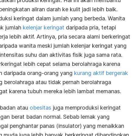
tkan produksi keringat. Hal ini akan membantu
ningkatan aliran darah ke kulit jadi lebih baik.
ksi keringat dalam jumlah yang berbeda. Wanita
ak jumlah
kelenjar keringat
daripada pria, tetapi
rja lebih aktif. Artinya, pria secara alami berkeringat
aripada wanita meski jumlah kelenjar keringat yang
ntensitas suhu dan aktivitas fisik juga sama rata.
rkeringat lebih cepat selama berolahraga karena
ah daripada orang-orang yang
kurang aktif bergerak
g berolahraga atau tidak pernah berolahraga
ingat karena tubuh mereka lebih lambat memanas.
 badan atau
obesitas
juga memproduksi keringat
engan berat badan normal. Sebab lemak yang
bagai penghantar panas (insulator) yang menaikkan
rang muda juga lebih banyak berkeringat dibandingkan