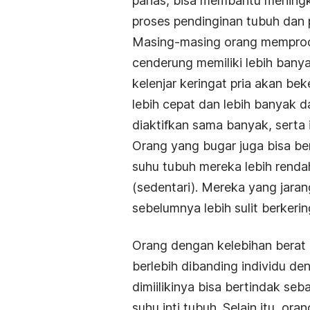
panas, bisa membantu meningka
proses pendinginan tubuh dan pe
Masing-masing orang memprodu
cenderung memiliki lebih bany
kelenjar keringat pria akan beke
lebih cepat dan lebih banyak d
diaktifkan sama banyak, serta i
Orang yang bugar juga bisa be
suhu tubuh mereka lebih rend
(sedentari). Mereka yang jaran
sebelumnya lebih sulit berker
Orang dengan kelebihan berat
berlebih dibanding individu d
dimiilikinya bisa bertindak se
suhu inti tubuh. Selain itu, o