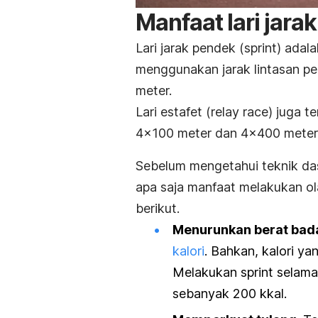
Manfaat lari jara
Lari jarak pendek (
sprint
) adal
menggunakan jarak lintasan pe
meter.
Lari estafet (
relay race
) juga t
4×100 meter dan 4×400 meter
Sebelum mengetahui teknik d
apa saja manfaat melakukan ola
berikut.
Menurunkan berat bad
kalori
. Bahkan, kalori ya
Melakukan
sprint
selama 
sebanyak 200 kkal.