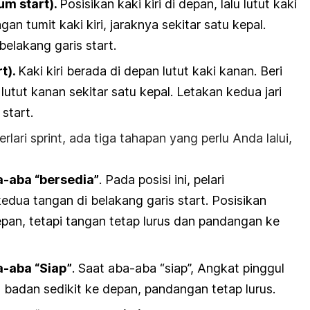
um start
).
Posisikan kaki kiri di depan, lalu lutut kaki
an tumit kaki kiri, jaraknya sekitar satu kepal.
belakang garis
start
.
rt
).
Kaki kiri berada di depan lutut kaki kanan. Beri
n lutut kanan sekitar satu kepal. Letakan kedua jari
start
.
erlari
sprint
, ada tiga tahapan yang perlu Anda lalui,
-aba “bersedia”
. Pada posisi ini, pelari
edua tangan di belakang garis
start
. Posisikan
epan, tetapi tangan tetap lurus dan pandangan ke
-aba “Siap”
. Saat aba-aba “siap”, Angkat pinggul
badan sedikit ke depan, pandangan tetap lurus.