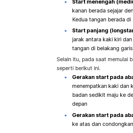
Start
menengah (
medi
kanan berada sejajar deng
Kedua tangan berada di 
Start
panjang (
longsta
jarak antara kaki kiri da
tangan di belakang garis
Selain itu, pada saat memulai b
seperti berikut ini.
Gerakan
start
pada aba
menempatkan kaki dan k
badan sedikit maju ke d
depan
Gerakan
start
pada aba
ke atas dan condongkan 