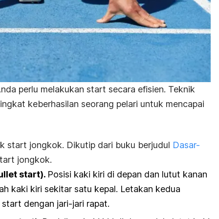
Anda perlu melakukan
start
secara efisien. Teknik
ngkat keberhasilan seorang pelari untuk mencapai
ik
start
jongkok. Dikutip dari
buku berjudul
Dasar-
tart
jongkok.
llet start
).
Posisi kaki kiri di depan dan lutut kanan
lah kaki kiri sekitar satu kepal. Letakan kedua
s
start
dengan jari-jari rapat.