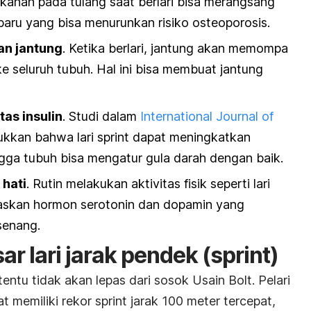
ekanan pada tulang saat berlari bisa merangsang
baru yang bisa menurunkan risiko osteoporosis.
an jantung
. Ketika berlari, jantung akan memompa
e seluruh tubuh. Hal ini bisa membuat jantung
tas insulin
. Studi dalam
International Journal of
kkan bahwa lari
sprint
dapat meningkatkan
hingga tubuh bisa mengatur gula darah dengan baik.
hati
. Rutin melakukan aktivitas fisik seperti lari
paskan hormon serotonin dan dopamin yang
senang.
ar lari jarak pendek (
sprint
)
 tentu tidak akan lepas dari sosok Usain Bolt. Pelari
at memiliki rekor
sprint
jarak 100 meter tercepat,