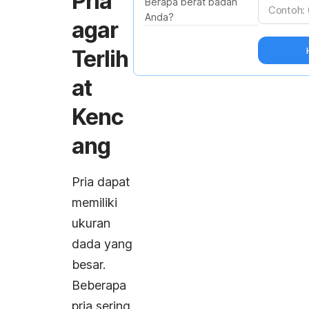
Pria
Berapa berat badan
Anda?
agar
Terlih
at
Kenc
ang
Pria dapat
memiliki
ukuran
dada yang
besar.
Beberapa
pria sering