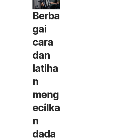
Berba
gai
cara
dan
latiha
n
meng
ecilka
n
dada