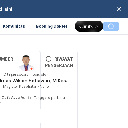
 sini!
Komunitas
Booking Dokter
Memuat...
UMBER
RIWAYAT
PENGERJAAN
o Get Rid Man 
Ditinjau secara medis oleh
Versi 
(n.d.). 
dreas Wilson Setiawan, M.Kes.
Terbar
ed 17 April 
Magister Kesehatan · None
u
2024, from 
//www.piedmont.
eh
Zulfa Azza Adhini
·
Tanggal diperbarui
19/04/2
24
ing-real-
024
e/how-to-get-
Ditulis 
f-man-boobs
oleh 