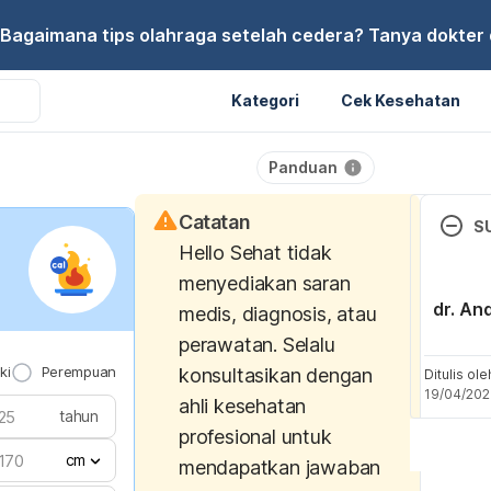
Bagaimana tips olahraga setelah cedera? Tanya dokter di
Kategori
Cek Kesehatan
Panduan
Catatan
S
Hello Sehat tidak
How t
menyediakan saran
Boobs. 
dr. An
medis, diagnosis, atau
Retriev
perawatan. Selalu
ki
Perempuan
konsultasikan dengan
https:
Ditulis ol
19/04/20
org/liv
ahli kesehatan
tahun
chang
profesional untuk
rid-o
cm
mendapatkan jawaban