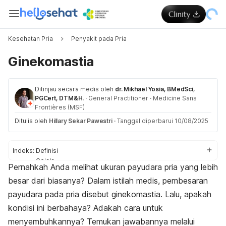
Kesehatan Pria
Penyakit pada Pria
Ginekomastia
Ditinjau secara medis oleh
dr. Mikhael Yosia, BMedSci,
PGCert, DTM&H.
·
General Practitioner
·
Medicine Sans
Frontières (MSF)
Ditulis oleh
Hillary Sekar Pawestri
·
Tanggal diperbarui 10/08/2025
Indeks:
Definisi
Gejala
Pernahkah Anda melihat ukuran payudara pria yang lebih
Penyebab
besar dari biasanya? Dalam istilah medis, pembesaran
Faktor risiko
Diagnosis
payudara pada pria disebut ginekomastia. Lalu, apakah
Pengobatan
kondisi ini berbahaya? Adakah cara untuk
menyembuhkannya? Temukan jawabannya melalui