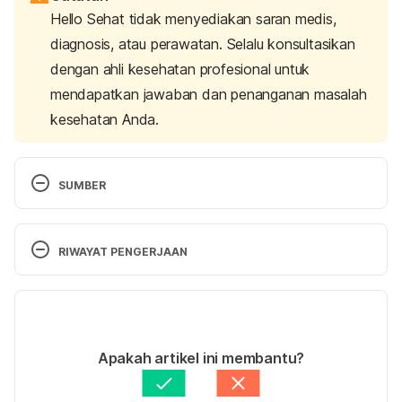
Hello Sehat tidak menyediakan saran medis,
diagnosis, atau perawatan. Selalu konsultasikan
dengan ahli kesehatan profesional untuk
mendapatkan jawaban dan penanganan masalah
kesehatan Anda.
SUMBER
Gynecomastia. 
(2019). Johns Hopkins Medicine. 
Retrieved July 29, 2025, from 
RIWAYAT PENGERJAAN
https://www.hopkinsmedicine.org/health/conditions
-and-diseases/gynecomastia
Versi Terbaru
Gynaecomastia.
 (2024). NHS. Retrieved July 29, 
10/08/2025
2025, from 
Ditulis oleh 
Hillary Sekar Pawestri
Apakah artikel ini membantu?
https://www.nhs.uk/conditions/gynaecomastia/
Ditinjau secara medis oleh
dr. Mikhael Yosia, 
BMedSci, PGCert, DTM&H.