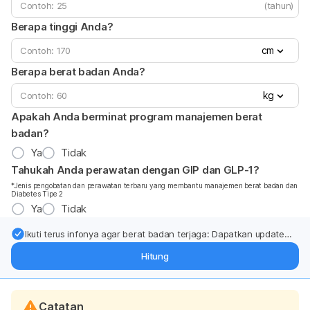
(tahun)
Berapa tinggi Anda?
cm
Berapa berat badan Anda?
kg
Apakah Anda berminat program manajemen berat
badan?
Ya
Tidak
Tahukah Anda perawatan dengan GIP dan GLP-1?
*Jenis pengobatan dan perawatan terbaru yang membantu manajemen berat badan dan
Diabetes Tipe 2
Ya
Tidak
Ikuti terus infonya agar berat badan terjaga: Dapatkan update
dari pakar mengenai dukungan dan perawatan berat badan
Hitung
langsung ke inbox Anda.
Catatan