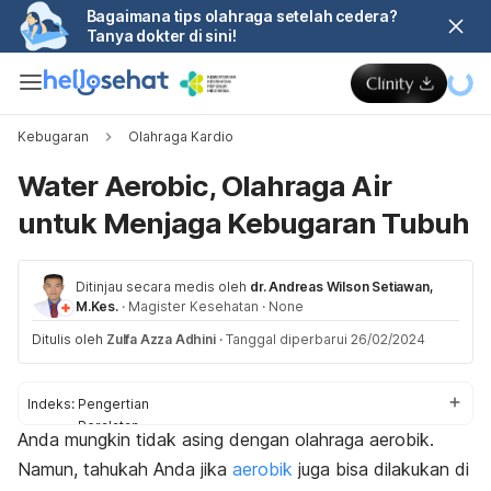
Bagaimana tips olahraga setelah cedera?
Tanya dokter di sini!
Kebugaran
Olahraga Kardio
Water Aerobic, Olahraga Air
untuk Menjaga Kebugaran Tubuh
Ditinjau secara medis oleh
dr. Andreas Wilson Setiawan,
M.Kes.
·
Magister Kesehatan
·
None
Ditulis oleh
Zulfa Azza Adhini
·
Tanggal diperbarui 26/02/2024
Indeks:
Pengertian
Peralatan
Anda mungkin tidak asing dengan olahraga aerobik.
Latihan
Namun, tahukah Anda jika
aerobik
juga bisa dilakukan di
Manfaat