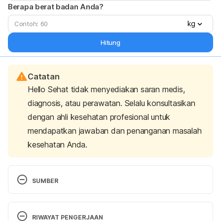
Berapa berat badan Anda?
kg
Hitung
Catatan
Hello Sehat tidak menyediakan saran medis,
diagnosis, atau perawatan. Selalu konsultasikan
dengan ahli kesehatan profesional untuk
mendapatkan jawaban dan penanganan masalah
kesehatan Anda.
SUMBER
Person. (2019). 10 things to take to your first adult 
swimming lesson. Retrieved 26 August 2024, from 
RIWAYAT PENGERJAAN