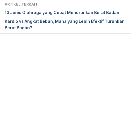
Behavior. (n.d.). Retrieved 03 January 2025, from 
ARTIKEL TERKAIT
https://iris.who.int/bitstream/handle/10665/337001/
13 Jenis Olahraga yang Cepat Menurunkan Berat Badan
9789240014886-eng.pdf
Kardio vs Angkat Beban, Mana yang Lebih Efektif Turunkan
Berat Badan?
Cleveland Clinic. (2023). Cardio Exercises Benefit 
More Than Just Your Heart. Retrieved 03 January 
2025 from 
https://health.clevelandclinic.org/the-
many-benefits-of-a-cardio-workout
Memuat...
How much cardio should you do? (2020). 
Retrieved 03 January 2025 from 
https://www.health.harvard.edu/heart-health/how-
much-cardio-should-you-do
What Is Overtraining Syndrome? (2024). Retrieved 
03 January 2025 from 
https://my.clevelandclinic.org/health/diseases/overt
raining-syndrome