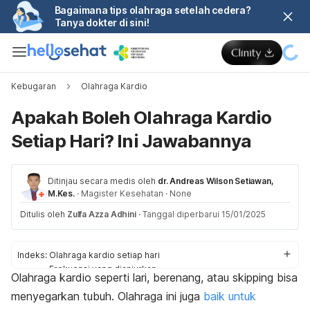
Bagaimana tips olahraga setelah cedera?
Tanya dokter di sini!
Kebugaran
Olahraga Kardio
Apakah Boleh Olahraga Kardio
Setiap Hari? Ini Jawabannya
Ditinjau secara medis oleh
dr. Andreas Wilson Setiawan,
M.Kes.
·
Magister Kesehatan
·
None
Ditulis oleh
Zulfa Azza Adhini
·
Tanggal diperbarui 15/01/2025
Indeks:
Olahraga kardio setiap hari
Frekuensi yang dianjurkan
Olahraga kardio seperti lari, berenang, atau
skipping
bisa
Bahaya
menyegarkan tubuh.
Olahraga ini juga
baik untuk