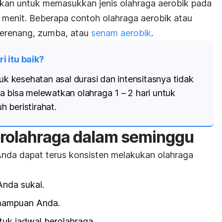
rkan untuk memasukkan jenis olahraga aerobik pada
0 menit.
Beberapa contoh olahraga aerobik atau
, berenang, zumba, atau
senam aerobik
.
i itu baik?
tuk kesehatan asal durasi dan intensitasnya tidak
a bisa melewatkan olahraga 1 – 2 hari untuk
 beristirahat.
erolahraga dalam seminggu
 Anda dapat terus konsisten melakukan olahraga
nda sukai.
emampuan Anda.
tuk jadwal berolahraga.