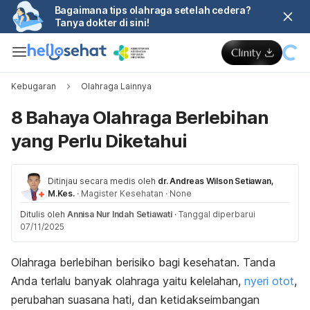
Bagaimana tips olahraga setelah cedera?
Tanya dokter di sini!
Kebugaran
Olahraga Lainnya
8 Bahaya Olahraga Berlebihan
yang Perlu Diketahui
Ditinjau secara medis oleh
dr. Andreas Wilson Setiawan,
M.Kes.
·
Magister Kesehatan
·
None
Ditulis oleh
Annisa Nur Indah Setiawati
·
Tanggal diperbarui
07/11/2025
Olahraga berlebihan berisiko bagi kesehatan. Tanda
Anda terlalu banyak olahraga yaitu kelelahan,
nyeri otot
,
perubahan suasana hati, dan ketidakseimbangan