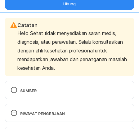
Hitung
Catatan
Hello Sehat tidak menyediakan saran medis,
diagnosis, atau perawatan. Selalu konsultasikan
dengan ahli kesehatan profesional untuk
mendapatkan jawaban dan penanganan masalah
kesehatan Anda.
SUMBER
Quaglio, L. (2023). 19 Signs of Overtraining: How to 
Avoid Excess Fatigue and OTS. Retrieved 4 
RIWAYAT PENGERJAAN
November 2025, from 
https://blog.nasm.org/strategies-for-overcoming-
Versi Terbaru
overtraining