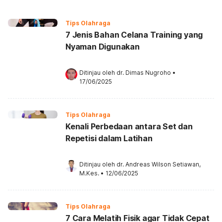
Tips Olahraga
7 Jenis Bahan Celana Training yang
Nyaman Digunakan
Ditinjau oleh 
dr. Dimas Nugroho
•
17/06/2025
Tips Olahraga
Kenali Perbedaan antara Set dan
Repetisi dalam Latihan
Ditinjau oleh 
dr. Andreas Wilson Setiawan, 
M.Kes.
•
12/06/2025
Tips Olahraga
7 Cara Melatih Fisik agar Tidak Cepat