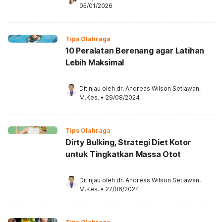
05/01/2026
Tips Olahraga
10 Peralatan Berenang agar Latihan
Lebih Maksimal
Ditinjau oleh 
dr. Andreas Wilson Setiawan, 
M.Kes.
•
29/08/2024
Tips Olahraga
Dirty Bulking, Strategi Diet Kotor
untuk Tingkatkan Massa Otot
Ditinjau oleh 
dr. Andreas Wilson Setiawan, 
M.Kes.
•
27/06/2024