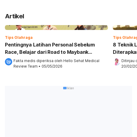
Artikel
Tips Olahraga
Tips Olahra
Pentingnya Latihan Personal Sebelum
8 Teknik 
Race, Belajar dari Road to Maybank
Diterapka
Marathon 2026
Fakta medis diperiksa oleh 
Hello Sehat Medical 
Ditinjau 
Review Team
 •
05/05/2026
20/02/2
Iklan