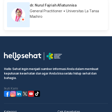
dr. Nurul Fajriah Afiatunnisa
General Practitioner
• Universitas La Tansa
Mashiro
Hello Sehat ingin menjadi sumber informasi Anda dalam membuat
keputusan kesehatan dan agar Anda bisa selalu hidup sehat dan
bahagia.
Ikuti Kami
Kategori
Cek Kesehatan