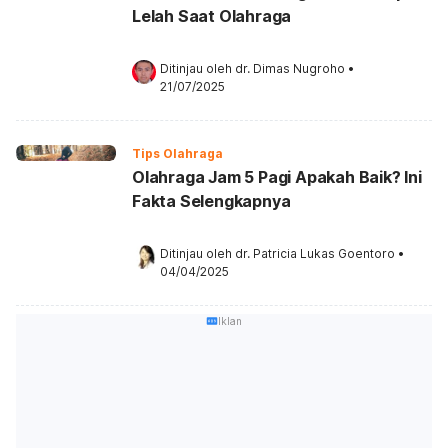
Lelah Saat Olahraga
Ditinjau oleh 
dr. Dimas Nugroho
•
21/07/2025
Tips Olahraga
Olahraga Jam 5 Pagi Apakah Baik? Ini
Fakta Selengkapnya
Ditinjau oleh 
dr. Patricia Lukas Goentoro
•
04/04/2025
Iklan