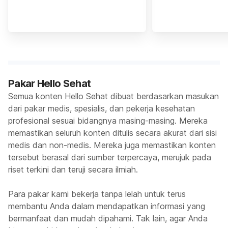
Pakar Hello Sehat
Semua konten Hello Sehat dibuat berdasarkan masukan
dari pakar medis, spesialis, dan pekerja kesehatan
profesional sesuai bidangnya masing-masing. Mereka
memastikan seluruh konten ditulis secara akurat dari sisi
medis dan non-medis. Mereka juga memastikan konten
tersebut berasal dari sumber terpercaya, merujuk pada
riset terkini dan teruji secara ilmiah.
Para pakar kami bekerja tanpa lelah untuk terus
membantu Anda dalam mendapatkan informasi yang
bermanfaat dan mudah dipahami. Tak lain, agar Anda