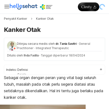
Penyakit Kanker
Kanker Otak
Kanker Otak
Ditinjau secara medis oleh
dr. Tania Savitri
·
General
Practitioner
·
Integrated Therapeutic
Ditulis oleh
Ihda Fadila
·
Tanggal diperbarui 18/04/2024
Indeks:
Definisi
Gejala
Sebagai organ dengan peran yang vital bagi seluruh
Penyebab
tubuh, masalah pada otak perlu segera diatasi atau
Diagnosis
Pengobatan
setidaknya dikendalikan. Hal ini tentu juga berlaku pada
Perawatan rumahan
kanker otak.
Pencegahan