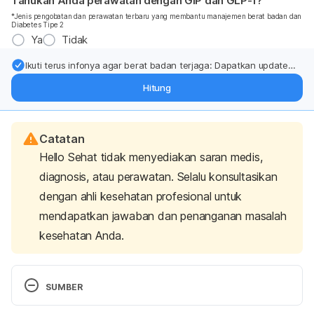
Tahukah Anda perawatan dengan GIP dan GLP-1?
*Jenis pengobatan dan perawatan terbaru yang membantu manajemen berat badan dan
Diabetes Tipe 2
Ya
Tidak
Ikuti terus infonya agar berat badan terjaga: Dapatkan update
dari pakar mengenai dukungan dan perawatan berat badan
Hitung
langsung ke inbox Anda.
Catatan
Hello Sehat tidak menyediakan saran medis,
diagnosis, atau perawatan. Selalu konsultasikan
dengan ahli kesehatan profesional untuk
mendapatkan jawaban dan penanganan masalah
kesehatan Anda.
SUMBER
What causes brain tumors? | Causes of brain 