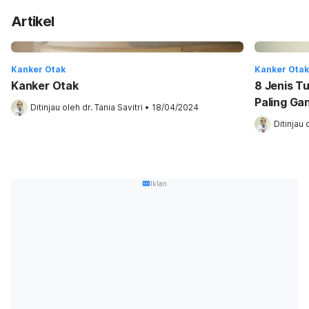
Artikel
Kanker Otak
Kanker Otak
Kanker Otak
8 Jenis T
Paling Ga
Ditinjau oleh 
dr. Tania Savitri
•
18/04/2024
Ditinjau 
Iklan