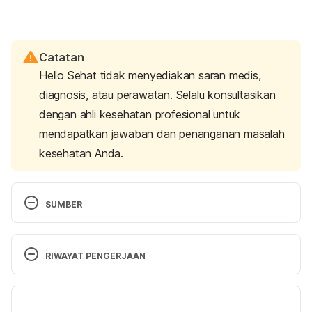
Catatan
Hello Sehat tidak menyediakan saran medis,
diagnosis, atau perawatan. Selalu konsultasikan
dengan ahli kesehatan profesional untuk
mendapatkan jawaban dan penanganan masalah
kesehatan Anda.
SUMBER
3 kinds of exercise that boost heart health
. Johns 
Hopkins Medicine, based in Baltimore, Maryland. 
RIWAYAT PENGERJAAN
https://www.hopkinsmedicine.org/health/wellness-
and-prevention/3-kinds-of-exercise-that-boost-
Versi Terbaru
heart-health [Accessed on December 22nd, 2020]