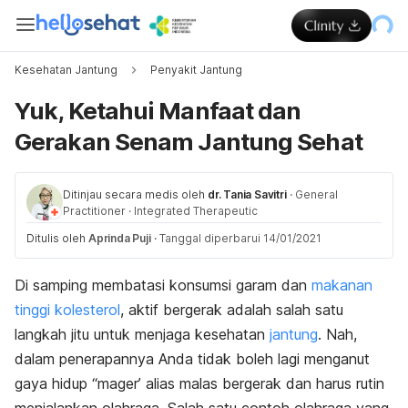
Kesehatan Jantung
Penyakit Jantung
Yuk, Ketahui Manfaat dan
Gerakan Senam Jantung Sehat
Ditinjau secara medis oleh
dr. Tania Savitri
·
General
Practitioner
·
Integrated Therapeutic
Ditulis oleh
Aprinda Puji
·
Tanggal diperbarui 14/01/2021
Di samping membatasi konsumsi garam dan
makanan
tinggi kolesterol
, aktif bergerak adalah salah satu
langkah jitu untuk menjaga kesehatan
jantung
. Nah,
dalam penerapannya Anda tidak boleh lagi menganut
gaya hidup “mager’ alias malas bergerak dan harus rutin