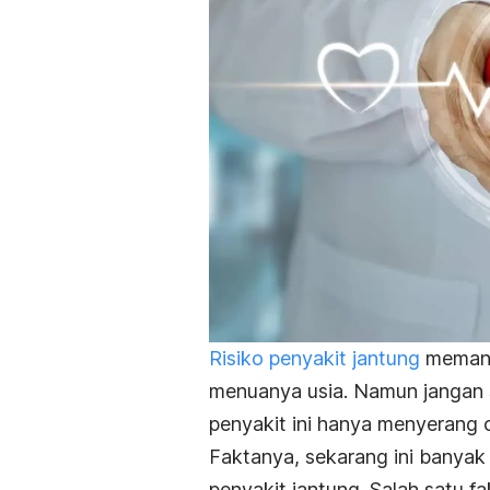
Risiko penyakit jantung
memang
menuanya usia. Namun janga
penyakit ini hanya menyerang o
Faktanya, sekarang ini banyak
penyakit jantung. Salah satu f