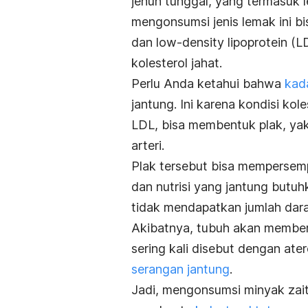
jenuh tunggal, yang termasuk l
mengonsumsi jenis lemak ini 
dan low-density lipoprotein (
kolesterol jahat.
Perlu Anda ketahui bahwa
kada
jantung. Ini karena kondisi kol
LDL, bisa membentuk plak, ya
arteri.
Plak tersebut bisa mempersem
dan nutrisi yang jantung but
tidak mendapatkan jumlah dar
Akibatnya, tubuh akan member
sering kali disebut dengan ater
serangan jantung
.
Jadi, mengonsumsi minyak zai