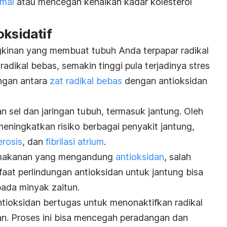
rmal
atau mencegah kenaikan kadar kolesterol
oksidatif
gkinan yang membuat tubuh Anda terpapar radikal
adikal bebas, semakin tinggi pula terjadinya stres
angan antara
zat radikal bebas
dengan antioksidan
 sel dan jaringan tubuh, termasuk jantung. Oleh
 meningkatkan risiko berbagai penyakit jantung,
erosis
, dan
fibrilasi atrium
.
 makanan yang mengandung
antioksidan
, salah
faat perlindungan antioksidan untuk jantung bisa
pada minyak zaitun.
antioksidan bertugas untuk menonaktifkan radikal
n. Proses ini bisa mencegah peradangan dan