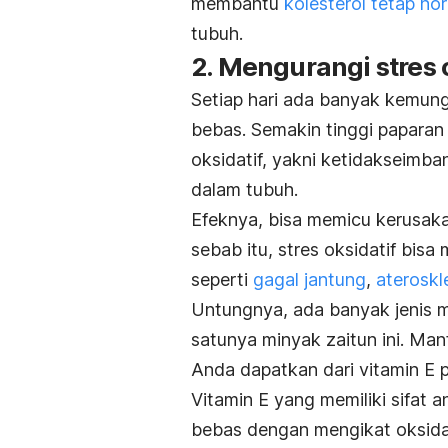
membantu
kolesterol tetap no
tubuh.
2. Mengurangi stres 
Setiap hari ada banyak kemun
bebas. Semakin tinggi paparan r
oksidatif, yakni ketidakseimb
dalam tubuh.
Efeknya, bisa memicu kerusakan
sebab itu, stres oksidatif bisa
seperti
gagal jantung
,
ateroskl
Untungnya, ada banyak jenis
satunya minyak zaitun ini. Man
Anda dapatkan dari vitamin E 
Vitamin E yang memiliki sifat 
bebas dengan mengikat oksida