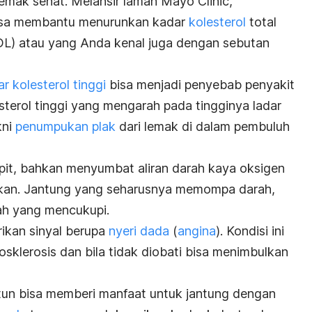
emak sehat. Melansir laman Mayo Clinic,
bisa membantu menurunkan kadar
kolesterol
total
LDL) atau yang Anda kenal juga dengan sebutan
r kolesterol tinggi
bisa menjadi penyebab penyakit
esterol tinggi yang mengarah pada tingginya ladar
kni
penumpukan plak
dari lemak di dalam pembuluh
pit, bahkan menyumbat aliran darah kaya oksigen
uhkan. Jantung yang seharusnya memompa darah,
ah yang mencukupi.
ikan sinyal berupa
nyeri dada
(
angina
). Kondisi ini
osklerosis dan bila tidak diobati bisa menimbulkan
tun bisa memberi manfaat untuk jantung dengan