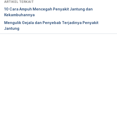
ARTIKEL TERKAIT
Defect (VSD) (for parents) – NEMOURS 
10 Cara Ampuh Mencegah Penyakit Jantung dan
KidsHealth. Retrieved May 07, 2021, from 
Kekambuhannya
https://kidshealth.org/en/parents/vsd.html.
Mengulik Gejala dan Penyebab Terjadinya Penyakit
Jantung
Memuat...