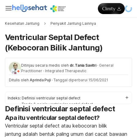
Kesehatan Jantung
Penyakit Jantung Lainnya
Ventricular Septal Defect
(Kebocoran Bilik Jantung)
Ditinjau secara medis oleh
dr. Tania Savitri
·
General
Practitioner
·
Integrated Therapeutic
Ditulis oleh
Aprinda Puji
·
Tanggal diperbarui 15/06/2021
Indeks:
Definisi ventricular septal defect
Tanda & gejala ventricular septal defect
Definisi ventricular septal defect
Penyebab ventricular septal defect
Apa itu ventricular septal defect?
Faktor risiko ventricular septal defect
Komplikasi ventricular septal defect
Ventricular septal defect atau
kebocoran bilik
Diagnosis & pengobatan ventricular septal defect
jantung
adalah bentuk paling umum dari cacat bawaan
Pengobatan ventricular septal defect di rumah