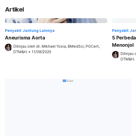
Artikel
Penyakit Jantung Lainnya
Penyakit Ja
Aneurisma Aorta
5 Perbeda
Menonjol
Ditinjau oleh 
dr. Mikhael Yosia, BMedSci, PGCert, 
DTM&H.
•
11/08/2025
Ditinjau 
DTM&H.
Iklan