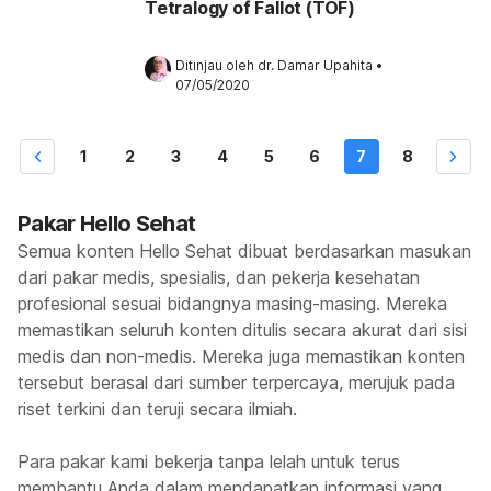
Tetralogy of Fallot (TOF)
Ditinjau oleh 
dr. Damar Upahita
•
07/05/2020
1
2
3
4
5
6
7
8
Pakar Hello Sehat
Semua konten Hello Sehat dibuat berdasarkan masukan
dari pakar medis, spesialis, dan pekerja kesehatan
profesional sesuai bidangnya masing-masing. Mereka
memastikan seluruh konten ditulis secara akurat dari sisi
medis dan non-medis. Mereka juga memastikan konten
tersebut berasal dari sumber terpercaya, merujuk pada
riset terkini dan teruji secara ilmiah.
Para pakar kami bekerja tanpa lelah untuk terus
membantu Anda dalam mendapatkan informasi yang