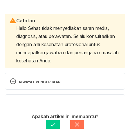
Catatan
Hello Sehat tidak menyediakan saran medis,
diagnosis, atau perawatan. Selalu konsultasikan
dengan ahli kesehatan profesional untuk
mendapatkan jawaban dan penanganan masalah
kesehatan Anda.
RIWAYAT PENGERJAAN
Versi Terbaru
21/06/2022
Ditulis oleh
dr. Vito Anggarino Damay, SpJP (K), 
Apakah artikel ini membantu?
M.Kes, FIHA, FICA
Diperbarui oleh: 
Angelin Putri Syah