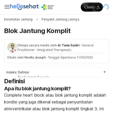
Kesehatan Jantung
Penyakit Jantung Lainnya
Blok Jantung Komplit
Ditinjau secara medis oleh
dr. Tania Savitri
·
General
Practitioner
·
Integrated Therapeutic
Ditulis oleh
Novita Joseph
·
Tanggal diperbarui 11/05/2020
Indeks:
Definisi
Tanda-tanda & gejala
Definisi
Penyebab
Apa itu blok jantung komplit?
Faktor-faktor risiko
Obat & Pengobatan
Complete heart block atau blok jantung komplit adalah
Pengobatan di rumah
kondisi yang juga dikenal sebagai penyumbatan
atrioventrikular atau blok jantung komplit tingkat 3. Ini