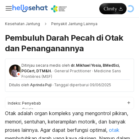
Kesehatan Jantung
Penyakit Jantung Lainnya
Pembuluh Darah Pecah di Otak
dan Penanganannya
Ditinjau secara medis oleh
dr. Mikhael Yosia, BMedSci,
PGCert, DTM&H.
·
General Practitioner
·
Medicine Sans
Frontières (MSF)
Ditulis oleh
Aprinda Puji
·
Tanggal diperbarui 09/06/2025
Indeks:
Penyebab
Gejala
Otak adalah organ kompleks yang mengontrol pikiran,
Penanganan
memori, sentuhan, keterampilan motorik, dan banyak
proses lainnya. Agar dapat berfungsi optimal,
otak
membutuhkan darah yang kaya oksigen. Namun dalam