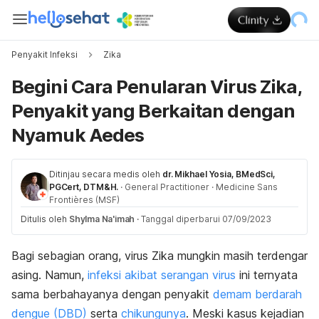
Penyakit Infeksi
Zika
Begini Cara Penularan Virus Zika,
Penyakit yang Berkaitan dengan
Nyamuk Aedes
Ditinjau secara medis oleh
dr. Mikhael Yosia, BMedSci,
PGCert, DTM&H.
·
General Practitioner
·
Medicine Sans
Frontières (MSF)
Ditulis oleh
Shylma Na'imah
·
Tanggal diperbarui 07/09/2023
Bagi sebagian orang, virus Zika mungkin masih terdengar
asing. Namun,
infeksi akibat serangan virus
ini ternyata
sama berbahayanya dengan penyakit
demam berdarah
dengue (DBD)
serta
chikungunya
. Meski kasus kejadian