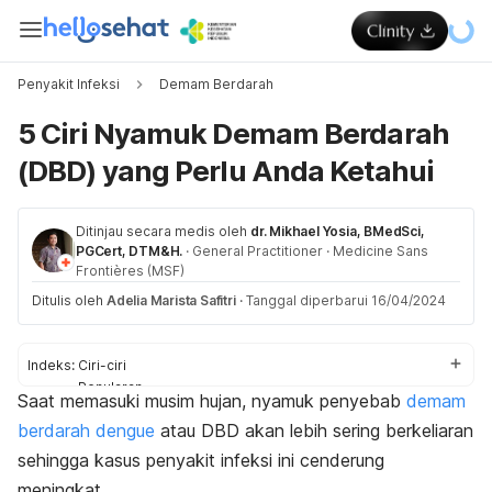
Penyakit Infeksi
Demam Berdarah
5 Ciri Nyamuk Demam Berdarah
(DBD) yang Perlu Anda Ketahui
Ditinjau secara medis oleh
dr. Mikhael Yosia, BMedSci,
PGCert, DTM&H.
·
General Practitioner
·
Medicine Sans
Frontières (MSF)
Ditulis oleh
Adelia Marista Safitri
·
Tanggal diperbarui 16/04/2024
Indeks:
Ciri-ciri
Penularan
Saat memasuki musim hujan, nyamuk penyebab
demam
Pencegahan
berdarah dengue
atau DBD akan lebih sering berkeliaran
sehingga kasus penyakit infeksi ini cenderung
meningkat.