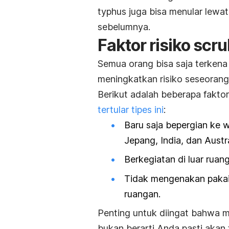
typhus
juga bisa menular lewat
sebelumnya.
Faktor risiko
scru
Semua orang bisa saja terkena 
meningkatkan risiko seseorang u
Berikut adalah beberapa fakt
tertular tipes ini
:
Baru saja bepergian ke w
Jepang, India, dan Austra
Berkegiatan di luar ruan
Tidak mengenakan pakaia
ruangan.
Penting untuk diingat bahwa mem
bukan berarti Anda pasti akan t