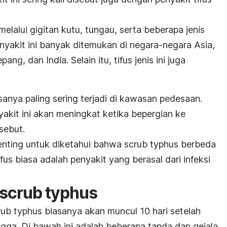
melalui gigitan kutu, tungau, serta beberapa jenis
nyakit ini banyak ditemukan di negara-negara Asia,
ng, dan India. Selain itu, tifus jenis ini juga
asanya paling sering terjadi di kawasan pedesaan.
akit ini akan meningkat ketika bepergian ke
sebut.
enting untuk diketahui bahwa
scrub typhus
berbeda
ifus biasa adalah penyakit yang berasal dari infeksi
scrub typhus
rub typhus
biasanya akan muncul 10 hari setelah
ngga. Di bawah ini adalah beberapa tanda dan gejala