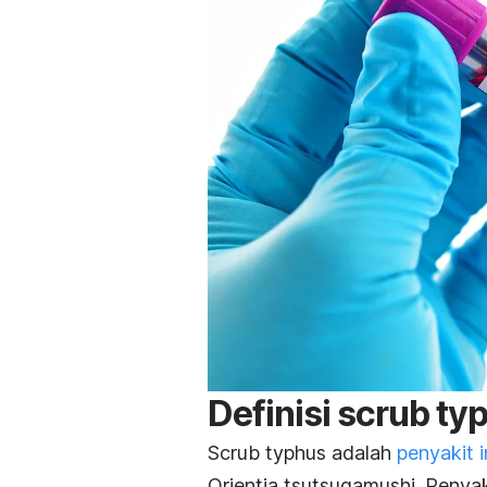
Definisi
scrub ty
Scrub typhus
adalah
penyakit i
Orientia tsutsugamushi
. Penyak