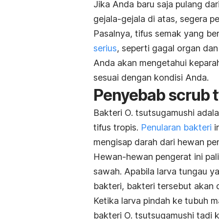
Jika Anda baru saja pulang dar
gejala-gejala di atas, segera pe
Pasalnya, tifus semak yang be
serius
, seperti gagal organ da
Anda akan mengetahui kepara
sesuai dengan kondisi Anda.
Penyebab
scrub 
Bakteri
O. tsutsugamushi
adala
tifus tropis.
Penularan bakteri
i
mengisap darah dari hewan peng
Hewan-hewan pengerat ini pali
sawah. Apabila larva tungau 
bakteri, bakteri tersebut akan
Ketika larva pindah ke tubuh m
bakteri
O. tsutsugamushi
tadi 