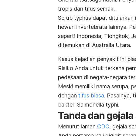
tropis dan tifus semak.
Scrub typhus
dapat ditularkan 
hewan invertebrata lainnya. Pe
seperti Indonesia, Tiongkok, Jepa
ditemukan di Australia Utara.
Kasus kejadian penyakit ini bi
Risiko Anda untuk terkena peny
pedesaan di negara-negara ter
Meski memiliki nama serupa, p
dengan
tifus biasa
. Pasalnya, t
bakteri
Salmonella typhi.
Tanda dan gejala
Menurut laman
CDC
, gejala
sc
Anda pertama kali digigit sera