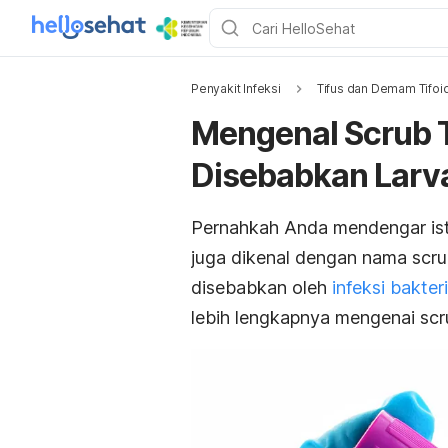
Penyakit Infeksi
Tifus dan Demam Tifoi
Mengenal Scrub T
Disebabkan Larv
Pernahkah Anda mendengar istil
juga dikenal dengan nama
scru
disebabkan oleh
infeksi bakteri
lebih lengkapnya mengenai
scr