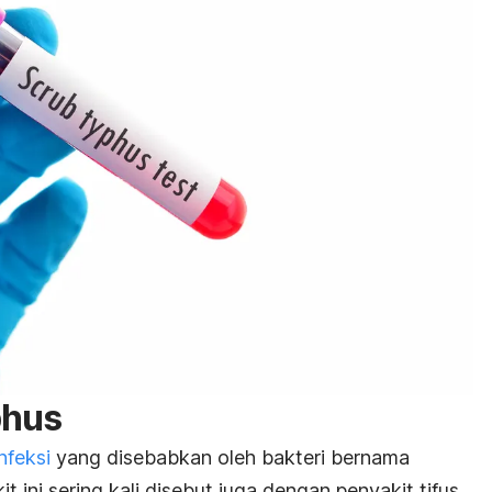
phus
nfeksi
yang disebabkan oleh bakteri bernama
it ini sering kali disebut juga dengan penyakit tifus