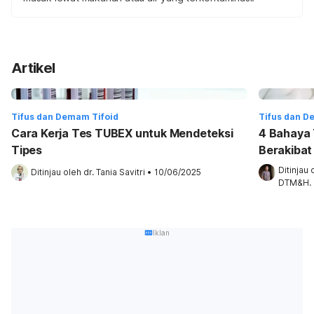
Artikel
Tifus dan Demam Tifoid
Tifus dan D
Cara Kerja Tes TUBEX untuk Mendeteksi
4 Bahaya T
Tipes
Berakibat
Ditinjau 
Ditinjau oleh 
dr. Tania Savitri
•
10/06/2025
DTM&H.
Iklan