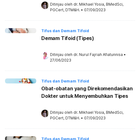
Ditinjau oleh 
dr. Mikhael Yosia, BMedSci, 
PGCert, DTM&H.
•
07/09/2023
Tifus dan Demam Tifoid
Demam Tifoid (Tipes)
Ditinjau oleh 
dr. Nurul Fajriah Afiatunnisa
•
27/06/2023
Tifus dan Demam Tifoid
Obat-obatan yang Direkomendasikan
Dokter untuk Menyembuhkan Tipes
Ditinjau oleh 
dr. Mikhael Yosia, BMedSci, 
PGCert, DTM&H.
•
07/09/2023
Tifus dan Demam Tifoid