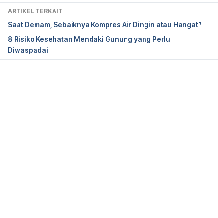
us-diseases/rickettsiae-and-related-
ARTIKEL TERKAIT
organisms/rocky-mountain-spotted-fever-rmsf
Saat Demam, Sebaiknya Kompres Air Dingin atau Hangat?
8 Risiko Kesehatan Mendaki Gunung yang Perlu
Diwaspadai
Memuat...