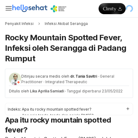
Penyakit Infeksi
Infeksi Akibat Serangga
Rocky Mountain Spotted Fever,
Infeksi oleh Serangga di Padang
Rumput
Ditinjau secara medis oleh
dr. Tania Savitri
·
General
Practitioner
·
Integrated Therapeutic
Ditulis oleh
Lika Aprilia Samiadi
·
Tanggal diperbarui 23/05/2022
Indeks:
Apa itu rocky mountain spotted fever?
Apa saja tanda-tanda dan gejala RMSF?
Apa itu rocky mountain spotted
Apa penyebab Rocky Mountain Spotted Fever?
fever?
Apa saja faktor risiko RMSF?
Apa tes untuk Rocky Mountain Spotted Fever?