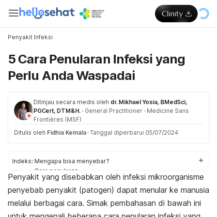
Penyakit Infeksi
5 Cara Penularan Infeksi yang
Perlu Anda Waspadai
Ditinjau secara medis oleh
dr. Mikhael Yosia, BMedSci,
PGCert, DTM&H.
·
General Practitioner
·
Medicine Sans
Frontières (MSF)
Ditulis oleh
Fidhia Kemala
·
Tanggal diperbarui 05/07/2024
Indeks:
Mengapa bisa menyebar?
Cara penularan
Penyakit yang disebabkan oleh infeksi mikroorganisme
Pencegahan
penyebab penyakit (patogen) dapat menular ke manusia
melalui berbagai cara. Simak pembahasan di bawah ini
untuk mengenali beberapa cara penularan infeksi yang