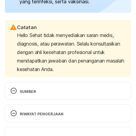
yang terinfeksi, serta vaksinasi.
Catatan
Hello Sehat tidak menyediakan saran medis,
diagnosis, atau perawatan. Selalu konsultasikan
dengan ahli kesehatan profesional untuk
mendapatkan jawaban dan penanganan masalah
kesehatan Anda.
SUMBER
Infection control basics.
 (2024). Centers for 
Disease Control and Prevention. Retrieved July 4, 
RIWAYAT PENGERJAAN
2024, from 
https://www.cdc.gov/infection-
control/about/
Versi Terbaru