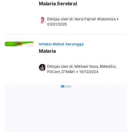
Malaria Serebral
Ditinjau oleh 
dr. Nurul Fajriah Afiatunnisa
•
03/01/2025
Infeksi Akibat Serangga
Malaria
Ditinjau oleh 
dr. Mikhael Yosia, BMedSci, 
PGCert, DTM&H.
•
16/12/2024
Iklan