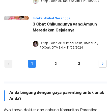
Ditinjau oleh 
dr. Tania Savitri
•
21/10/2024
Infeksi Akibat Serangga
3 Obat Chikungunya yang Ampuh
Meredakan Gejalanya
Ditinjau oleh 
dr. Mikhael Yosia, BMedSci, 
PGCert, DTM&H.
•
11/09/2024
1
2
3
Anda bingung dengan gaya parenting untuk anak
Anda?
Ayo tanya dokter dan gabung Komunitas Parenting