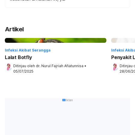
Artikel
Infeksi Akibat Serangga
Infeksi Aki
Lalat Botfly
Penyakit 
Ditinjau oleh 
dr. Nurul Fajriah Afiatunnisa
•
Ditinjau 
05/07/2025
28/06/2
Iklan