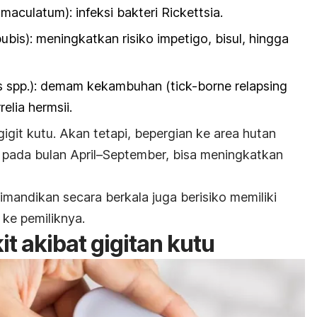
maculatum)
: infeksi bakteri
Rickettsia
.
pubis
): meningkatkan risiko impetigo, bisul, hingga
 spp.)
: demam kekambuhan
(tick-
borne
relapsing
relia hermsii.
rgigit kutu. Akan tetapi, bepergian ke area hutan
pada bulan April–September, bisa meningkatkan
mandikan secara berkala juga berisiko memiliki
 ke pemiliknya.
t akibat gigitan kutu