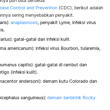
nnya pun bisa berbeda.
sease Control and Prevention
(CDC), berikut adalah
tannya sering menyebabkan penyakit.
aris
):
anaplasmosis
, penyakit Lyme, infeksi virus
is.
arius):
gatal-gatal dan infeksi kulit.
a americanum): i
nfeksi virus Bourbon, tularemia,
humanus capitis)
: gatal-gatal di rambut dan
igo (infeksi kulit).
acentor andersoni)
: demam kutu Colorado dan
picephalus sanguineus):
demam berbintik Rocky