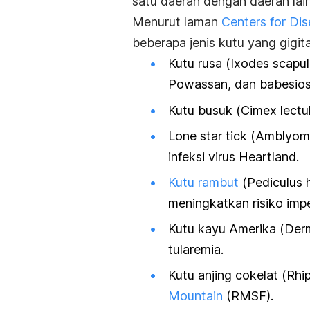
satu daerah dengan daerah lai
Menurut laman
Centers for Di
beberapa jenis kutu yang gigi
Kutu rusa (
Ixodes scapul
Powassan
, dan babesios
Kutu busuk (
Cimex lectul
Lone star tick
(
Amblyomm
infeksi virus
Heartland.
Kutu rambut
(
Pediculus 
meningkatkan risiko impet
Kutu kayu Amerika (
Derm
tularemia.
Kutu anjing cokelat (
Rhi
Mountain
(RMSF).