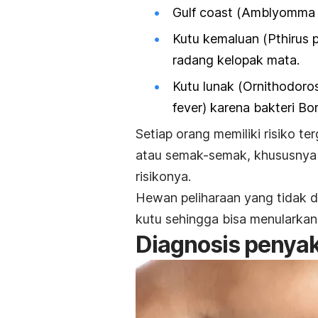
Gulf coast
(
Amblyomma 
Kutu kemaluan (
Pthirus 
radang kelopak mata.
Kutu lunak (
Ornithodoros
fever)
karena bakteri
Bor
Setiap orang memiliki risiko te
atau semak-semak,
khususnya 
risikonya.
Hewan peliharaan yang tidak di
kutu sehingga bisa menularkan
Diagnosis penyaki